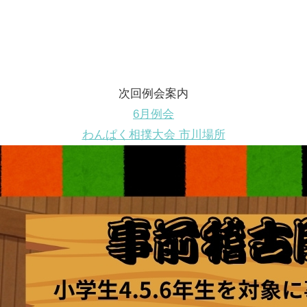
次回例会案内
6月例会
わんぱく相撲大会 市川場所