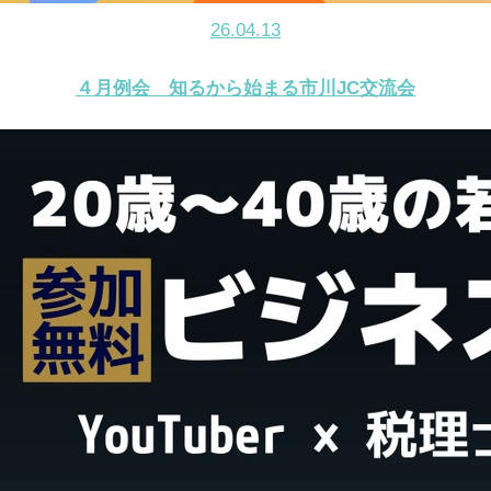
26.04.13
４月例会 知るから始まる市川JC交流会