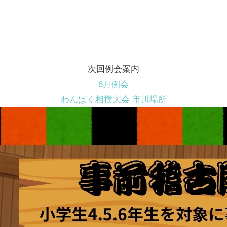
次回例会案内
6月例会
わんぱく相撲大会 市川場所