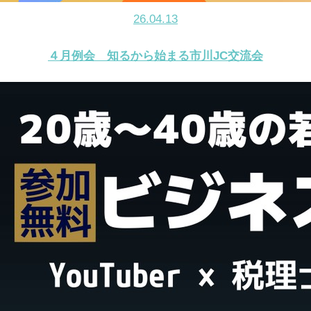
26.04.13
４月例会 知るから始まる市川JC交流会