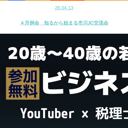
26.04.13
４月例会 知るから始まる市川JC交流会