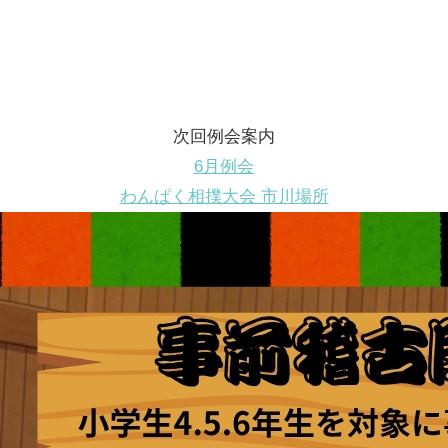
次回例会案内
6月例会
わんぱく相撲大会 市川場所