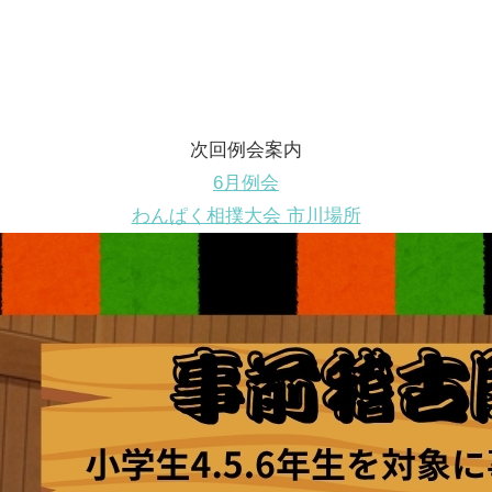
次回例会案内
6月例会
わんぱく相撲大会 市川場所