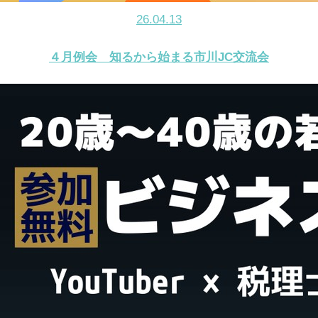
26.04.13
４月例会 知るから始まる市川JC交流会