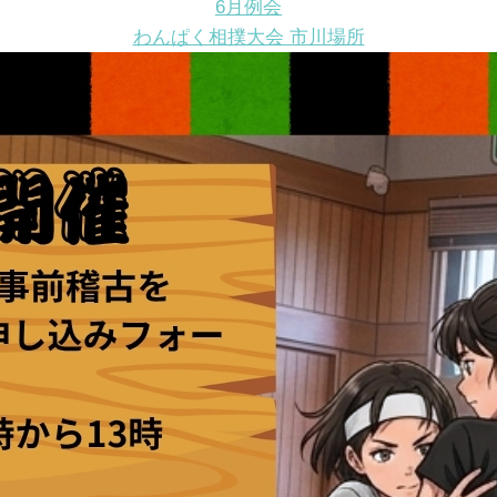
6月例会
わんぱく相撲大会 市川場所